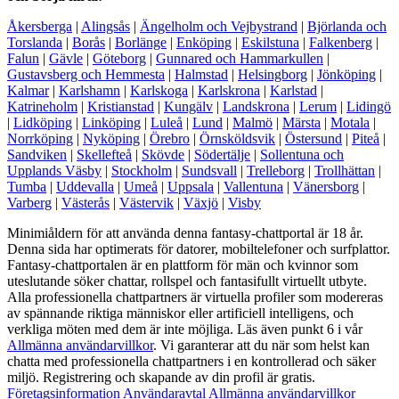
Åkersberga
|
Alingsås
|
Ängelholm och Vejbystrand
|
Björlanda och
Torslanda
|
Borås
|
Borlänge
|
Enköping
|
Eskilstuna
|
Falkenberg
|
Falun
|
Gävle
|
Göteborg
|
Gunnared och Hammarkullen
|
Gustavsberg och Hemmesta
|
Halmstad
|
Helsingborg
|
Jönköping
|
Kalmar
|
Karlshamn
|
Karlskoga
|
Karlskrona
|
Karlstad
|
Katrineholm
|
Kristianstad
|
Kungälv
|
Landskrona
|
Lerum
|
Lidingö
|
Lidköping
|
Linköping
|
Luleå
|
Lund
|
Malmö
|
Märsta
|
Motala
|
Norrköping
|
Nyköping
|
Örebro
|
Örnsköldsvik
|
Östersund
|
Piteå
|
Sandviken
|
Skellefteå
|
Skövde
|
Södertälje
|
Sollentuna och
Upplands Väsby
|
Stockholm
|
Sundsvall
|
Trelleborg
|
Trollhättan
|
Tumba
|
Uddevalla
|
Umeå
|
Uppsala
|
Vallentuna
|
Vänersborg
|
Varberg
|
Västerås
|
Västervik
|
Växjö
|
Visby
Minimiåldern för att använda denna fantasy-chattportal är 18 år.
Denna sida har optimerats för datorer, mobiltelefoner och surfplattor.
Fantasy-chattportalen är en plattform för män och kvinnor som
uteslutande söker chattar, rollspel och fantasifullt virtuellt utbyte.
Alla professionella chattpartners är virtuella profiler som modereras
av spännande riktiga människor eller artificiell intelligens, och
verkliga möten med dem är inte möjliga. Läs även punkt 6 i vår
Allmänna användarvillkor
. Vi garanterar att du när som helst kan
chatta med professionella chattpartners i en kontrollerad och säker
miljö. Registrering och skapande av din profil är gratis.
Företagsinformation
Användaravtal
Allmänna användarvillkor