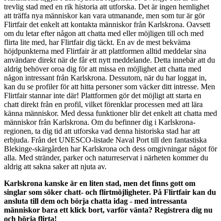
trevlig stad med en rik historia att utforska. Det är ingen hemlighet
att träffa nya människor kan vara utmanande, men som tur är gör
Flirtfair det enkelt att kontakta människor från Karlskrona. Oavsett
om du letar efter någon att chatta med eller möjligen till och med
flirta lite med, har Flirtfair dig täckt. En av de mest bekväma
höjdpunkterna med Flirtfair är att plattformen alltid meddelar sina
användare direkt när de får ett nytt meddelande. Detta innebär att du
aldrig behöver oroa dig för att missa en möjlighet att chatta med
någon intressant från Karlskrona. Dessutom, när du har loggat in,
kan du se profiler för att hitta personer som väcker ditt intresse. Men
Flirtfair stannar inte där! Plattformen gör det möjligt att starta en
chatt direkt från en profil, vilket förenklar processen med att lära
känna människor. Med dessa funktioner blir det enkelt att chatta med
människor från Karlskrona. Om du befinner dig i Karlskrona-
regionen, ta dig tid att utforska vad denna historiska stad har att
erbjuda. Från det UNESCO-listade Naval Port till den fantastiska
Blekinge-skärgården har Karlskrona och dess omgivningar något för
alla. Med stränder, parker och naturreservat i närheten kommer du
aldrig att sakna saker att njuta av.
Karlskrona kanske är en liten stad, men det finns gott om
singlar som söker chatt- och flirtmöjligheter. På Flirtfair kan du
ansluta till dem och börja chatta idag - med intressanta
människor bara ett klick bort, varför vänta? Registrera dig nu
och börja flirta!