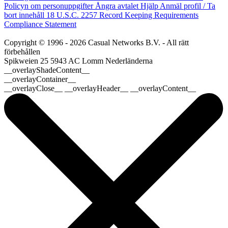
Policyn om personuppgifter
Ångra avtalet
Hjälp
Anmäl profil / Ta
bort innehåll
18 U.S.C. 2257 Record Keeping Requirements
Compliance Statement
Copyright © 1996 - 2026 Casual Networks B.V. - All rätt
förbehållen
Spikweien 25
5943 AC Lomm
Nederländerna
__overlayShadeContent__
__overlayContainer__
__overlayClose__ __overlayHeader__ __overlayContent__