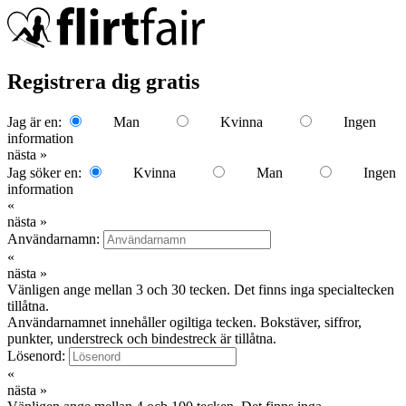
Registrera dig gratis
Jag är en:
Man
Kvinna
Ingen
information
nästa »
Jag söker en:
Kvinna
Man
Ingen
information
«
nästa »
Användarnamn:
«
nästa »
Vänligen ange mellan 3 och 30 tecken. Det finns inga specialtecken
tillåtna.
Användarnamnet innehåller ogiltiga tecken. Bokstäver, siffror,
punkter, understreck och bindestreck är tillåtna.
Lösenord:
«
nästa »