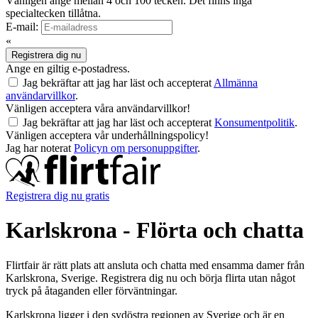
Vänligen ange mellan 4 och 100 tecken. Det finns inga
specialtecken tillåtna.
E-mail:
«
Registrera dig nu
Ange en giltig e-postadress.
Jag bekräftar att jag har läst och accepterat
Allmänna
användarvillkor
.
Vänligen acceptera våra användarvillkor!
Jag bekräftar att jag har läst och accepterat
Konsumentpolitik
.
Vänligen acceptera vår underhållningspolicy!
Jag har noterat
Policyn om personuppgifter
.
Registrera dig nu gratis
Karlskrona - Flörta och chatta
Flirtfair är rätt plats att ansluta och chatta med ensamma damer från
Karlskrona, Sverige. Registrera dig nu och börja flirta utan något
tryck på åtaganden eller förväntningar.
Karlskrona ligger i den sydöstra regionen av Sverige och är en