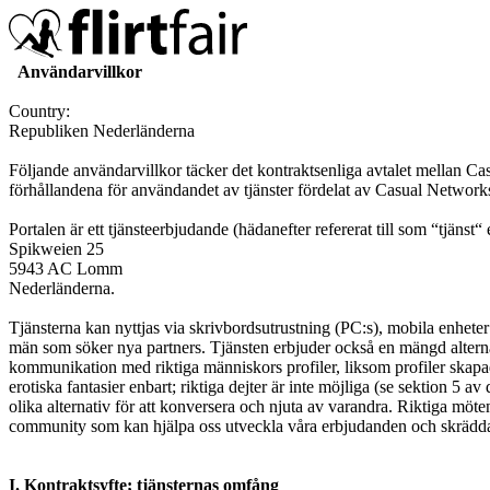
Användarvillkor
Country:
Republiken Nederländerna
Följande användarvillkor täcker det kontraktsenliga avtalet mellan Ca
förhållandena för användandet av tjänster fördelat av Casual Network
Portalen är ett tjänsteerbjudande (hädanefter refererat till som “tjäns
Spikweien 25
5943 AC Lomm
Nederländerna.
Tjänsterna kan nyttjas via skrivbordsutrustning (PC:s), mobila enheter
män som söker nya partners. Tjänsten erbjuder också en mängd alter
kommunikation med riktiga människors profiler, liksom profiler skapad
erotiska fantasier enbart; riktiga dejter är inte möjliga (se sektion 
olika alternativ för att konversera och njuta av varandra. Riktiga möt
community som kan hjälpa oss utveckla våra erbjudanden och skrädda
I. Kontraktsyfte; tjänsternas omfång