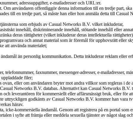
 faxnummer, adressuppgifter, e-mailadresser och URL:er.
ellt. Om användaren offentliggör denna information till en tredje part, sk
s till en tredje part, så måste han eller hon anmäla detta till Casual 
tjänsterna som erbjuds av Casual Networks B.V. vilket inkluderar,
rasistiskt innehåll, diskriminerande innehåll, stötande innehåll eller ann
kränka deras rättigheter (vilket inkluderar deras intellektuella rättigheter)
us, programvara och annat material som är föremål för upphovsrätt eller 
ke att använda materialet;
 ändamål än personlig kommunikation. Detta inkluderar reklam eller erbj
esser, telefonnummer, faxnummer, messenger-adresser, e-mailadresser, mä
 uppladdade filer;
 ovan, eller om användaren bryter mot andra villkor som regleras i de 
 Casual Networks B.V. databas. Alternativt kan Casual Networks B.V. t
ch leverantören för kommersiellt eller affärsmässigt bruk, eller för att 
 inte uttryckligen godkänts av Casual Networks B.V. kommer han vara tvu
åverkas härav.
ata, icke-kommersiella ändamål. Genom att registrera på en portal som
alen i syfte att främja eller meddela sexuella tjänster av något slag och