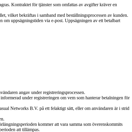
gras. Kontraktet för tjänster som omfattas av avgifter kräver en
llet, vilket bekräftas i samband med beställningsprocessen av kunden.
en om uppsägningstiden via e-post. Uppsägningen av ett betalbart
användaren angav under registreringsprocessen.
informerad under registreringen om vem som hanterar betalningen för
ual Networks B.V. på ett felaktigt sätt, eller om användaren är i strid
en.
n. Förlängningsperioden kommer att vara samma som överenskommits
rioden att tillämpas.