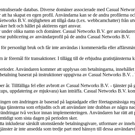
entraliserade databas. Diverse domäner associerade med Casual Networks
er att ha skapat en egen profil. Användarna kan se de andra profilerna o
l Networks B.V. möjligheten att tillgå data (t.ex. webbcamchatter) från
ker helt och hållet på aktörens eget ansvar.
under olika namn och domäner. Casual Networks B.V. ger användaren till
uderar publicering av användarprofil på de andra Casual Networks B.V.
 för personligt bruk och får inte användas i kommersiella eller affärsm
 är föremål för transaktioner. I tillägg till de erbjudna gratistjänsterna
dsperioder. Användaren kommer att upplysas om betalningarna, innehålle
betalning baserat på instruktioner uppgivna av Casual Networks B.V. . T
per år. Tillfälliga fel eller avbrott av Casual Networks B.V. - tjänster 
ckups, uppdatering av mjukvara) kan inträffa. Casual Networks B.V. komme
ningen om ändringen är baserad på lagstadgade eller företagsmässiga regl
ngliga tjänsterna som erbjudits och att användare inte drabbas av några na
ndringar två veckor innan implementeringen. Användaren har rätt att 
mtidigt som sista dagen på perioden sker.
ta inkluderar särskilt utomstående betalningsgivare, utformare av inne
änster är inte ansedda som tredje part med hänsyn till dessa användarvi