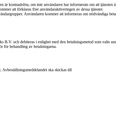
n är kostnadsfria, om inte användaren har informerats om att tjänsten ä
ommer att förklaras före användaraktiveringen av dessa tjänster.
användargrupper. Användaren kommer att informeras om nödvändiga betaln
orks B.V. och debiteras i enlighet med den betalningsmetod som valts un
ör för behandling av betalningarna.
t. Avbeställningsmeddelandet ska skickas till