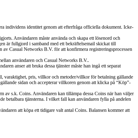
ra individens identitet genom att efterfråga officiella dokument. Icke-
fullgjorts. Användaren måste använda och skapa ett lösenord och
n är fullgjord i samband med ett bekräftelsemail skickat till
en av Casual Networks B.V. för att konfirmera registreringsprocessen
on mellan användaren och Casual Networks B.V..
daren anser att bruka dessa tjänster måste han ingå ett separat
varaktighet, pris, villkor och metoder/villkor för betalning gällande
gällande sidan och accepterar villkoren genom att klicka på “Köp”-
orm av s.k. Coins. Användaren kan tillämpa dessa Coins när han väljer
de betalbara tjänsterna. I vilket fall kan användaren fylla på andelen
vändaren att köpa ett tidigare valt antal Coins. Balansen kommer att