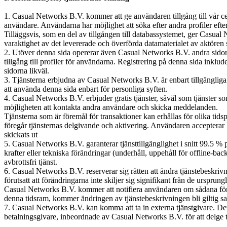
1. Casual Networks B.V. kommer att ge användaren tillgång till vår c
användare. Användarna har möjlighet att söka efter andra profiler eft
Tilläggsvis, som en del av tillgången till databassystemet, ger Casua
varaktighet av det levererade och överförda datamaterialet av aktören s
2. Utöver denna sida opererar även Casual Networks B.V. andra sidor 
tillgång till profiler för användarna. Registrering på denna sida inkl
sidorna likväl.
3. Tjänsterna erbjudna av Casual Networks B.V. är enbart tillgängliga
att använda denna sida enbart för personliga syften.
4. Casual Networks B.V. erbjuder gratis tjänster, såväl som tjänster som
möjligheten att kontakta andra användare och skicka meddelanden.
Tjänsterna som är föremål för transaktioner kan erhållas för olika ti
föregår tjänsternas delgivande och aktivering. Användaren accepterar 
skickats ut
5. Casual Networks B.V. garanterar tjänsttillgänglighet i snitt 99.5 % 
krafter eller tekniska förändringar (underhåll, uppehåll för offline-ba
avbrottsfri tjänst.
6. Casual Networks B.V. reserverar sig rätten att ändra tjänstebeskriv
förutsatt att förändringarna inte skiljer sig signifikant från de urspru
Casual Networks B.V. kommer att notifiera användaren om sådana förä
denna tidsram, kommer ändringen av tjänstebeskrivningen bli giltig sa
7. Casual Networks B.V. kan komma att ta in externa tjänstgivare. Det
betalningsgivare, inbeordnade av Casual Networks B.V. för att delge tj