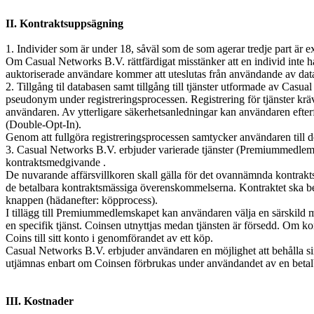
II. Kontraktsuppsägning
1. Individer som är under 18, såväl som de som agerar tredje part är e
Om Casual Networks B.V. rättfärdigat misstänker att en individ inte har
auktoriserade användare kommer att uteslutas från användande av dat
2. Tillgång til databasen samt tillgång till tjänster utformade av Cas
pseudonym under registreringsprocessen. Registrering för tjänster kräve
användaren. Av ytterligare säkerhetsanledningar kan användaren efterf
(Double-Opt-In).
Genom att fullgöra registreringsprocessen samtycker användaren till d
3. Casual Networks B.V. erbjuder varierade tjänster (Premiummedlemska
kontraktsmedgivande .
De nuvarande affärsvillkoren skall gälla för det ovannämnda kontrakts
de betalbara kontraktsmässiga överenskommelserna. Kontraktet ska bed
knappen (hädanefter: köpprocess).
I tillägg till Premiummedlemskapet kan användaren välja en särskild m
en specifik tjänst. Coinsen utnyttjas medan tjänsten är försedd. Om kont
Coins till sitt konto i genomförandet av ett köp.
Casual Networks B.V. erbjuder användaren en möjlighet att behålla sin 
utjämnas enbart om Coinsen förbrukas under användandet av en betalb
III. Kostnader