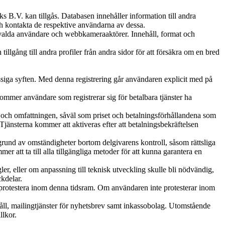
 B.V. kan tillgås. Databasen innehåller information till andra
ch kontakta de respektive användarna av dessa.
 utvalda användare och webbkameraaktörer. Innehåll, format och
gång till andra profiler från andra sidor för att försäkra om en bred
ässiga syften. Med denna registrering går användaren explicit med på
 kommer användare som registrerar sig för betalbara tjänster ha
t och omfattningen, såväl som priset och betalningsförhållandena som
jänsterna kommer att aktiveras efter att betalningsbekräftelsen
på grund av omständigheter bortom delgivarens kontroll, såsom rättsliga
r att ta till alla tillgängliga metoder för att kunna garantera en
er, eller om anpassning till teknisk utveckling skulle bli nödvändig,
ckdelar.
protestera inom denna tidsram. Om användaren inte protesterar inom
håll, mailingtjänster för nyhetsbrev samt inkassobolag. Utomstående
llkor.