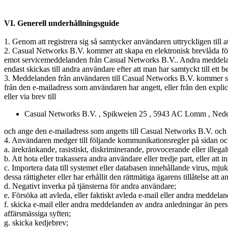
VI. Generell underhållningsguide
1. Genom att registrera sig så samtycker användaren uttryckligen till a
2. Casual Networks B.V. kommer att skapa en elektronisk brevlåda fö
emot servicemeddelanden från Casual Networks B.V.. Andra meddeland
endast skickas till andra användare efter att man har samtyckt till ett be
3. Meddelanden från användaren till Casual Networks B.V. kommer sk
från den e-mailadress som användaren har angett, eller från den expl
eller via brev till
Casual Networks B.V. , Spikweien 25 , 5943 AC Lomm , Nede
och ange den e-mailadress som angetts till Casual Networks B.V. och / 
4. Användaren medger till följande kommunikationsregler på sidan och 
a. ärekränkande, rasistiskt, diskriminerande, provocerande eller illegal
b. Att hota eller trakassera andra användare eller tredje part, eller att i
c. Importera data till systemet eller databasen innehållande virus, mju
dessa rättigheter eller har erhållit den rättmätiga ägarens tillåtelse att 
d. Negativt inverka på tjänsterna för andra användare;
e. Försöka att avleda, eller faktiskt avleda e-mail eller andra meddela
f. skicka e-mail eller andra meddelanden av andra anledningar än pers
affärsmässiga syften;
g. skicka kedjebrev;