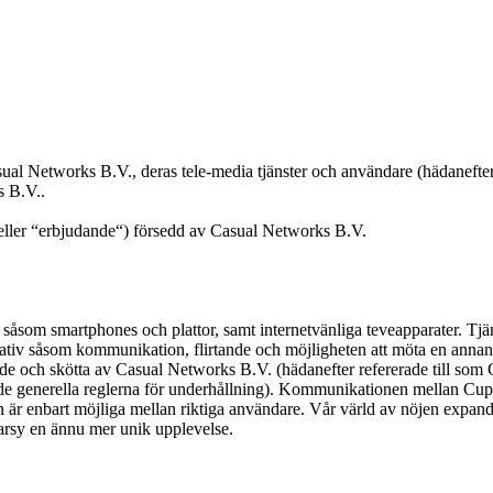
sual Networks B.V., deras tele-media tjänster och användare (hädanefte
s B.V..
t“ eller “erbjudande“) försedd av Casual Networks B.V.
 såsom smartphones och plattor, samt internetvänliga teveapparater. Tjän
nativ såsom kommunikation, flirtande och möjligheten att möta en ann
e och skötta av Casual Networks B.V. (hädanefter refererade till som C
5 av de generella reglerna för underhållning). Kommunikationen mellan Cu
en är enbart möjliga mellan riktiga användare. Vår värld av nöjen expand
rsy en ännu mer unik upplevelse.