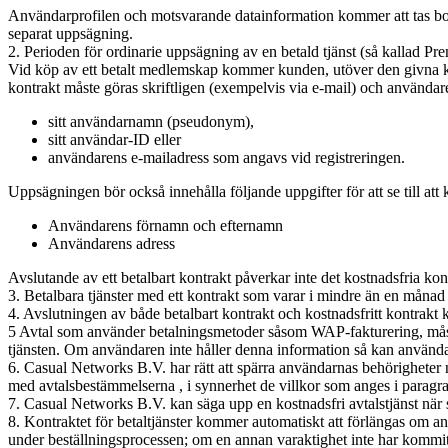
Användarprofilen och motsvarande datainformation kommer att tas bort 
separat uppsägning.
2. Perioden för ordinarie uppsägning av en betald tjänst (så kallad P
Vid köp av ett betalt medlemskap kommer kunden, utöver den givna kon
kontrakt måste göras skriftligen (exempelvis via e-mail) och använda
sitt användarnamn (pseudonym),
sitt användar-ID eller
användarens e-mailadress som angavs vid registreringen.
Uppsägningen bör också innehålla följande uppgifter för att se till att k
Användarens förnamn och efternamn
Användarens adress
Avslutande av ett betalbart kontrakt påverkar inte det kostnadsfria kon
3. Betalbara tjänster med ett kontrakt som varar i mindre än en måna
4. Avslutningen av både betalbart kontrakt och kostnadsfritt kontrakt
5 Avtal som använder betalningsmetoder såsom WAP-fakturering, måst
tjänsten. Om användaren inte håller denna information så kan använda
6. Casual Networks B.V. har rätt att spärra användarnas behörigheter n
med avtalsbestämmelserna , i synnerhet de villkor som anges i paragra
7. Casual Networks B.V. kan säga upp en kostnadsfri avtalstjänst när s
8. Kontraktet för betaltjänster kommer automatiskt att förlängas om
under beställningsprocessen; om en annan varaktighet inte har kommi