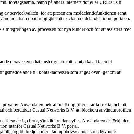
amn, företagsnamn, namn på andra internetsidor eller URL:s i sin
g av servicekvalitén, för att presentera meddelandefunktionen samt
Användaren har enbart möjlighet att skicka meddelanden inom portalen.
la integreringen av processen för nya kunder och för att assistera med
nde deras telemediatjänster genom att samtycka att ta emot
ällningsmeddelande till kontaktadressen som anges ovan, genom att
 privatliv. Användaren bekräftar att uppgifterna är korrekta, och att
l åtal och berättigar Casual Networks B.V. att blockera användarprofilen
affärsmässiga bruk, särskilt i reklamsyfte . Användaren är förbjuden
ation utanför Casual Networks B.V. portal.
ja tillgång till tredje parter utan upphovsmannens medgivande.