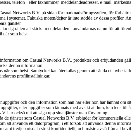
dresser, telefon - eller faxnummer, meddelandeadresser, e-mail, märkesn
asual Networks B.V. på sidan för marknadsföringssyften, för förbättrin
na i systemet. Faktiska möten/dejter är inte stödda av dessa profiler. 
ra tjänster.
ar sig rätten att skicka meddelanden i användarnas namn för att förenk
l när som helst.
t information om Casual Networks B.V., produkter och erbjudanden gälla
icka denna information.
llas när som helst. Samtycket kan återkallas genom att sända ett avbest
ndarens profilinställningar.
rsonuppgifter och den information som han har eller hon har lämnat om sitt
 uppgifter, eller uppgifter som lämnats med avsikt att lura, kan leda til
V. har också rätt att säga upp sina tjänster utan förvarning.
 de tjänster som Casual Networks B.V. erbjuder för kommersiella eller 
enom att använda ett datorprogram, i ett försök att använda denna inform
t tredjepartsdata strikt konfidentiellt, och måste avstå från att bevil