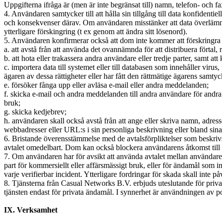
Uppgifterna ifråga är (men är inte begränsat till) namn, telefon- och
4. Användaren samtycker till att hålla sin tillgång till data konfidenti
och konsekvenser därav. Om användaren misstänker att data överlämnade
ytterligare förskingring (t ex genom att ändra sitt lösenord).
5. Användaren konfirmerar också att dom inte kommer att förskringra 
a. att avstå från att använda det ovannämnda för att distribuera förtal, 
b. att hota eller trakassera andra användare eller tredje parter, samt att 
c. importera data till systemet eller till databasen som innehåller vir
ägaren av dessa rättigheter eller har fått den rättmätige ägarens samtyc
e. försöker fånga upp eller avläsa e-mail eller andra meddelanden;
f. skicka e-mail och andra meddelanden till andra användare för andra
bruk;
g. skicka kedjebrev;
h. användaren skall också avstå från att ange eller skriva namn, adr
webbadresser eller URL:s i sin personliga beskrivning eller bland sina
6. Bristande överensstämmelse med de avtalsförpliktelser som beskrivs
avtalet omedelbart. Dom kan också blockera användarens åtkomst till
7. Om användaren har för avsikt att använda avtalet mellan användaren o
part för kommersiellt eller affärsmässigt bruk, eller för ändamål som
varje verifierbar incident. Ytterligare fordringar för skada skall inte p
8. Tjänsterna från Casual Networks B.V. erbjuds uteslutande för priv
tjänsten endast för privata ändamål. I synnerhet är användningen av port
IX. Verksamhet