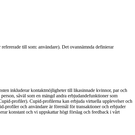
r refererade till som: användare). Det ovannämnda definierar
sten inkluderar kontaktmöjligheter till likasinnade kvinnor, par och
an person, såväl som en mängd andra erbjudandefunktioner som
upid-profiler). Cupid-profilerna kan erbjuda virtuella upplevelser och
pid-profiler och användare är föremål för transaktioner och erbjuder
erar konstant och vi uppskattar högt förslag och feedback i vårt