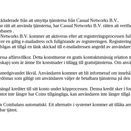
xkluderade från att utnyttja tjänsterna från Casual Networks B.V..
 rätt att använda tjänsterna, har Casual Networks B.V. rätten att verifie
abasen .
ual Networks B.V. kommer att aktiveras efter att registreringsprocessen 
r en giltig e-mailadress och fullgörande av registreringen. Registreringe
rågas att tillgå en länk skickad till e-mailadressen angedd av användar
essa affärsvillkor. Detta konstituerar en gratis kontraktsmässig relati
p) som är ämne för konstnader i tillägg till gratistjänsterna. Om använ
medgivandet likväl. Användaren kommer att bli informerad om innehåll, 
ömas som giltigt om användaren väljer de betalbara tjänsterna på den 
ängd krediter till sitt konto under köpprocessen. Denna kredit sker i f
ot inte längre har Coins tillgängliga, kan användaren inte längre tillgå 
Coinbalans automatiskt. Ett alternativ i systemet kommer att tillåta an
ar tjänst.