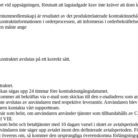
vid uppsägningen, förutsatt att lagstadgade krav inte kräver att dom la
remiummedlemskap) är resultatet av det produktrelaterade kontraktinnehå
traktinformationen i orderprocessen, att informeras i orderbekräftels
ren måste ange
ontraktet avslutas på ett korrekt sätt.
traktet.
d kan sägas upp 24 timmar före kontraktsutgångsdatumet.
 kommer att bekräftas via e-mail som skickas till den e-mailadress som 
e avslutas av användaren med respektive leverantör. Användaren blev 
ren kontakta vårt supportteam.
är som helst, om användaren använder tjänster som tillhandahålls av Cas
f VIII.
om helst och betaltjänster med 10 dagars varsel i slutet av avtalsperiod
 användaren inte säger upp avtalet inom den definierade avtalsperiode
t överens om, så kommer den ursprungliga överenskomna förlängningspe