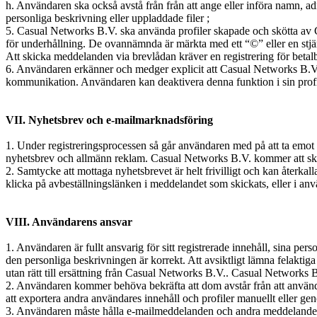
h. Användaren ska också avstå från från att ange eller införa namn, a
personliga beskrivning eller uppladdade filer ;
5. Casual Networks B.V. ska använda profiler skapade och skötta av C
för underhållning. De ovannämnda är märkta med ett “©” eller en stjär
Att skicka meddelanden via brevlådan kräver en registrering för betalba
6. Användaren erkänner och medger explicit att Casual Networks B.V. t
kommunikation. Användaren kan deaktivera denna funktion i sin profi
VII. Nyhetsbrev och e-mailmarknadsföring
1. Under registreringsprocessen så går användaren med på att ta emo
nyhetsbrev och allmänn reklam. Casual Networks B.V. kommer att sk
2. Samtycke att mottaga nyhetsbrevet är helt frivilligt och kan återka
klicka på avbeställningslänken i meddelandet som skickats, eller i anvä
VIII. Användarens ansvar
1. Användaren är fullt ansvarig för sitt registrerade innehåll, sina pe
den personliga beskrivningen är korrekt. Att avsiktligt lämna felaktiga
utan rätt till ersättning från Casual Networks B.V.. Casual Networks B.
2. Användaren kommer behöva bekräfta att dom avstår från att använda
att exportera andra användares innehåll och profiler manuellt eller g
3. Användaren måste hålla e-mailmeddelanden och andra meddelanden sam