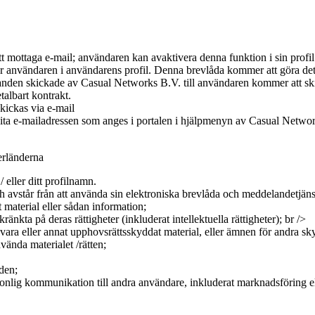
tt mottaga e-mail; användaren kan avaktivera denna funktion i sin profil
r användaren i användarens profil. Denna brevlåda kommer att göra det 
en skickade av Casual Networks B.V. till användaren kommer att skic
talbart kontrakt.
ickas via e-mail
icita e-mailadressen som anges i portalen i hjälpmenyn av Casual Netwo
rländerna
eller ditt profilnamn.
avstår från att använda sin elektroniska brevlåda och meddelandetjänst
t material eller sådan information;
nkränkta på deras rättigheter (inkluderat intellektuella rättigheter); br />
kvara eller annat upphovsrättsskyddat material, eller ämnen för andra sk
använda materialet /rätten;
nden;
onlig kommunikation till andra användare, inkluderat marknadsföring ell