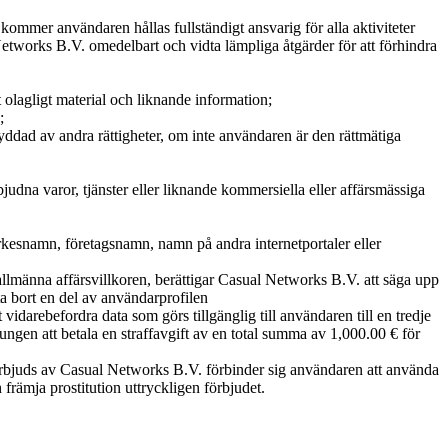
a kommer användaren hållas fullständigt ansvarig för alla aktiviteter
Networks B.V. omedelbart och vidta lämpliga åtgärder för att förhindra
at olagligt material och liknande information;
;
skyddad av andra rättigheter, om inte användaren är den rättmätiga
udna varor, tjänster eller liknande kommersiella eller affärsmässiga
rkesnamn, företagsnamn, namn på andra internetportaler eller
allmänna affärsvillkoren, berättigar Casual Networks B.V. att säga upp
a bort en del av användarprofilen
vidarebefordra data som görs tillgänglig till användaren till en tredje
ngen att betala en straffavgift av en total summa av 1,000.00 € för
 erbjuds av Casual Networks B.V. förbinder sig användaren att använda
 främja prostitution uttryckligen förbjudet.