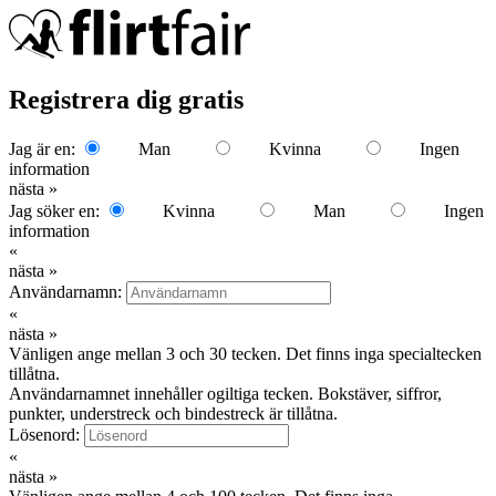
Registrera dig gratis
Jag är en:
Man
Kvinna
Ingen
information
nästa »
Jag söker en:
Kvinna
Man
Ingen
information
«
nästa »
Användarnamn:
«
nästa »
Vänligen ange mellan 3 och 30 tecken. Det finns inga specialtecken
tillåtna.
Användarnamnet innehåller ogiltiga tecken. Bokstäver, siffror,
punkter, understreck och bindestreck är tillåtna.
Lösenord:
«
nästa »