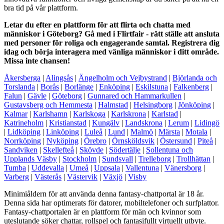
bra tid på vår plattform.
Letar du efter en plattform för att flirta och chatta med
människor i Göteborg? Gå med i Flirtfair - rätt ställe att ansluta
med personer för roliga och engagerande samtal. Registrera dig
idag och börja interagera med vänliga människor i ditt område.
Missa inte chansen!
Åkersberga
|
Alingsås
|
Ängelholm och Vejbystrand
|
Björlanda och
Torslanda
|
Borås
|
Borlänge
|
Enköping
|
Eskilstuna
|
Falkenberg
|
Falun
|
Gävle
|
Göteborg
|
Gunnared och Hammarkullen
|
Gustavsberg och Hemmesta
|
Halmstad
|
Helsingborg
|
Jönköping
|
Kalmar
|
Karlshamn
|
Karlskoga
|
Karlskrona
|
Karlstad
|
Katrineholm
|
Kristianstad
|
Kungälv
|
Landskrona
|
Lerum
|
Lidingö
|
Lidköping
|
Linköping
|
Luleå
|
Lund
|
Malmö
|
Märsta
|
Motala
|
Norrköping
|
Nyköping
|
Örebro
|
Örnsköldsvik
|
Östersund
|
Piteå
|
Sandviken
|
Skellefteå
|
Skövde
|
Södertälje
|
Sollentuna och
Upplands Väsby
|
Stockholm
|
Sundsvall
|
Trelleborg
|
Trollhättan
|
Tumba
|
Uddevalla
|
Umeå
|
Uppsala
|
Vallentuna
|
Vänersborg
|
Varberg
|
Västerås
|
Västervik
|
Växjö
|
Visby
Minimiåldern för att använda denna fantasy-chattportal är 18 år.
Denna sida har optimerats för datorer, mobiltelefoner och surfplattor.
Fantasy-chattportalen är en plattform för män och kvinnor som
uteslutande söker chattar, rollspel och fantasifullt virtuellt utbyte.