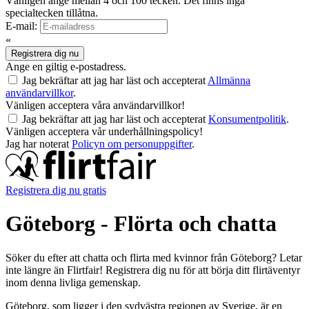
Vänligen ange mellan 4 och 100 tecken. Det finns inga
specialtecken tillåtna.
E-mail:
«
Registrera dig nu
Ange en giltig e-postadress.
Jag bekräftar att jag har läst och accepterat
Allmänna
användarvillkor
.
Vänligen acceptera våra användarvillkor!
Jag bekräftar att jag har läst och accepterat
Konsumentpolitik
.
Vänligen acceptera vår underhållningspolicy!
Jag har noterat
Policyn om personuppgifter
.
Registrera dig nu gratis
Göteborg - Flörta och chatta
Söker du efter att chatta och flirta med kvinnor från Göteborg? Letar
inte längre än Flirtfair! Registrera dig nu för att börja ditt flirtäventyr
inom denna livliga gemenskap.
Göteborg, som ligger i den sydvästra regionen av Sverige, är en