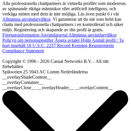
Alla professionella chattpartners är virtuella profiler som modereras
av spännande riktiga människor eller artificiell intelligens, och
verkliga möten med dem är inte möjliga. Läs även punkt 6 i vår
Allmänna användarvillkor
. Vi garanterar att du när som helst kan
chatta med professionella chattpartners i en kontrollerad och säker
miljö. Registrering och skapande av din profil är gratis.
Företagsinformation
Användaravtal
Allmänna användarvillkor
Policyn om personuppgifter
Ångra avtalet
Hjälp
Anmäl profil / Ta
bort innehåll
18 U.S.C. 2257 Record Keeping Requirements
Compliance Statement
Copyright © 1996 - 2026 Casual Networks B.V. - All rätt
förbehållen
Spikweien 25
5943 AC Lomm
Nederländerna
__overlayShadeContent__
__overlayContainer__
__overlayClose__ __overlayHeader__ __overlayContent__