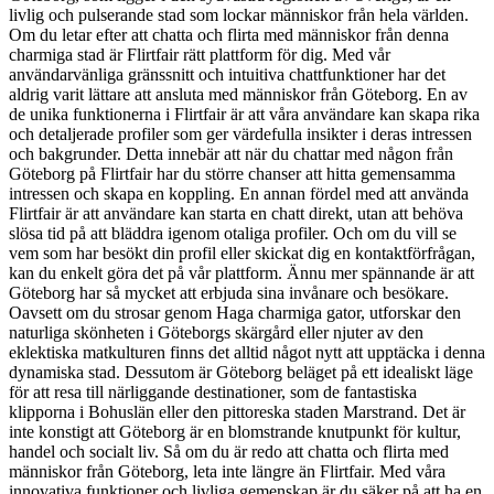
livlig och pulserande stad som lockar människor från hela världen.
Om du letar efter att chatta och flirta med människor från denna
charmiga stad är Flirtfair rätt plattform för dig. Med vår
användarvänliga gränssnitt och intuitiva chattfunktioner har det
aldrig varit lättare att ansluta med människor från Göteborg. En av
de unika funktionerna i Flirtfair är att våra användare kan skapa rika
och detaljerade profiler som ger värdefulla insikter i deras intressen
och bakgrunder. Detta innebär att när du chattar med någon från
Göteborg på Flirtfair har du större chanser att hitta gemensamma
intressen och skapa en koppling. En annan fördel med att använda
Flirtfair är att användare kan starta en chatt direkt, utan att behöva
slösa tid på att bläddra igenom otaliga profiler. Och om du vill se
vem som har besökt din profil eller skickat dig en kontaktförfrågan,
kan du enkelt göra det på vår plattform. Ännu mer spännande är att
Göteborg har så mycket att erbjuda sina invånare och besökare.
Oavsett om du strosar genom Haga charmiga gator, utforskar den
naturliga skönheten i Göteborgs skärgård eller njuter av den
eklektiska matkulturen finns det alltid något nytt att upptäcka i denna
dynamiska stad. Dessutom är Göteborg beläget på ett idealiskt läge
för att resa till närliggande destinationer, som de fantastiska
klipporna i Bohuslän eller den pittoreska staden Marstrand. Det är
inte konstigt att Göteborg är en blomstrande knutpunkt för kultur,
handel och socialt liv. Så om du är redo att chatta och flirta med
människor från Göteborg, leta inte längre än Flirtfair. Med våra
innovativa funktioner och livliga gemenskap är du säker på att ha en