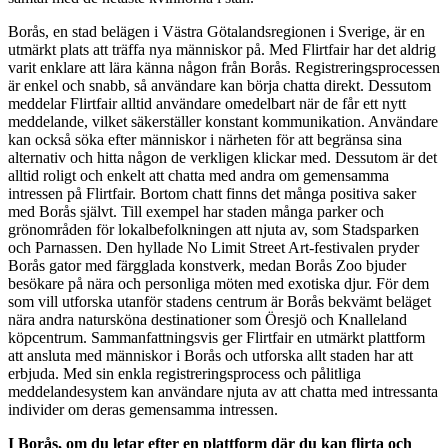
Borås, en stad belägen i Västra Götalandsregionen i Sverige, är en
utmärkt plats att träffa nya människor på. Med Flirtfair har det aldrig
varit enklare att lära känna någon från Borås. Registreringsprocessen
är enkel och snabb, så användare kan börja chatta direkt. Dessutom
meddelar Flirtfair alltid användare omedelbart när de får ett nytt
meddelande, vilket säkerställer konstant kommunikation. Användare
kan också söka efter människor i närheten för att begränsa sina
alternativ och hitta någon de verkligen klickar med. Dessutom är det
alltid roligt och enkelt att chatta med andra om gemensamma
intressen på Flirtfair. Bortom chatt finns det många positiva saker
med Borås självt. Till exempel har staden många parker och
grönområden för lokalbefolkningen att njuta av, som Stadsparken
och Parnassen. Den hyllade No Limit Street Art-festivalen pryder
Borås gator med färgglada konstverk, medan Borås Zoo bjuder
besökare på nära och personliga möten med exotiska djur. För dem
som vill utforska utanför stadens centrum är Borås bekvämt beläget
nära andra natursköna destinationer som Öresjö och Knalleland
köpcentrum. Sammanfattningsvis ger Flirtfair en utmärkt plattform
att ansluta med människor i Borås och utforska allt staden har att
erbjuda. Med sin enkla registreringsprocess och pålitliga
meddelandesystem kan användare njuta av att chatta med intressanta
individer om deras gemensamma intressen.
I Borås, om du letar efter en plattform där du kan flirta och