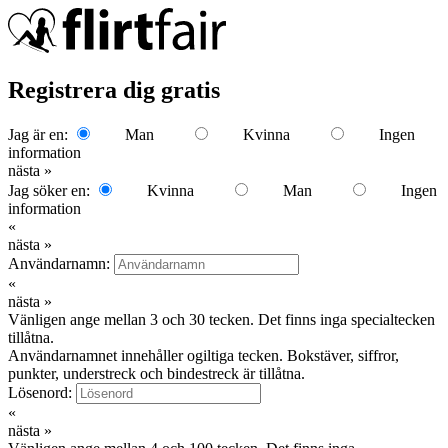
Registrera dig gratis
Jag är en:
Man
Kvinna
Ingen
information
nästa »
Jag söker en:
Kvinna
Man
Ingen
information
«
nästa »
Användarnamn:
«
nästa »
Vänligen ange mellan 3 och 30 tecken. Det finns inga specialtecken
tillåtna.
Användarnamnet innehåller ogiltiga tecken. Bokstäver, siffror,
punkter, understreck och bindestreck är tillåtna.
Lösenord:
«
nästa »