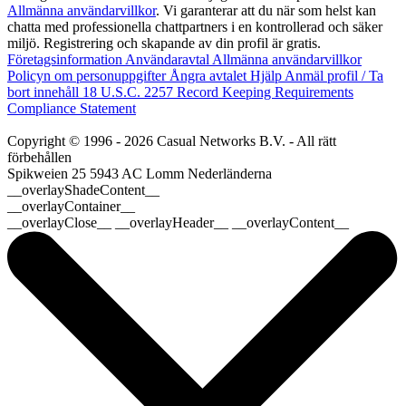
Allmänna användarvillkor
. Vi garanterar att du när som helst kan
chatta med professionella chattpartners i en kontrollerad och säker
miljö. Registrering och skapande av din profil är gratis.
Företagsinformation
Användaravtal
Allmänna användarvillkor
Policyn om personuppgifter
Ångra avtalet
Hjälp
Anmäl profil / Ta
bort innehåll
18 U.S.C. 2257 Record Keeping Requirements
Compliance Statement
Copyright © 1996 - 2026 Casual Networks B.V. - All rätt
förbehållen
Spikweien 25
5943 AC Lomm
Nederländerna
__overlayShadeContent__
__overlayContainer__
__overlayClose__ __overlayHeader__ __overlayContent__