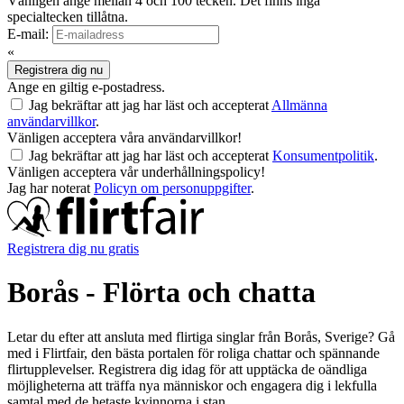
Vänligen ange mellan 4 och 100 tecken. Det finns inga
specialtecken tillåtna.
E-mail:
«
Registrera dig nu
Ange en giltig e-postadress.
Jag bekräftar att jag har läst och accepterat
Allmänna
användarvillkor
.
Vänligen acceptera våra användarvillkor!
Jag bekräftar att jag har läst och accepterat
Konsumentpolitik
.
Vänligen acceptera vår underhållningspolicy!
Jag har noterat
Policyn om personuppgifter
.
Registrera dig nu gratis
Borås - Flörta och chatta
Letar du efter att ansluta med flirtiga singlar från Borås, Sverige? Gå
med i Flirtfair, den bästa portalen för roliga chattar och spännande
flirtupplevelser. Registrera dig idag för att upptäcka de oändliga
möjligheterna att träffa nya människor och engagera dig i lekfulla
samtal med de hetaste kvinnorna i stan.