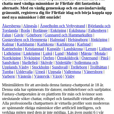
chatta med vänliga människor är Flirtfair ditt fantastiska
alternativ. Med en vänlig gemenskap och en användarvänlig
gränssnitt, registrera dig för Flirtfair idag och börja koppla upp
med nya människor i ditt område!
Åkersberga
|
Alingsås
|
Ängelholm och Vejbystrand
|
Björlanda och
Torslanda
|
Borås
|
Borlänge
|
Enköping
|
Eskilstuna
|
Falkenberg
|
Falun
|
Gävle
|
Göteborg
|
Gunnared och Hammarkullen
|
Gustavsberg och Hemmesta
|
Halmstad
|
Helsingborg
|
Jönköping
|
Kalmar
|
Karlshamn
|
Karlskoga
|
Karlskrona
|
Karlstad
|
Katrineholm
|
Kristianstad
|
Kungälv
|
Landskrona
|
Lerum
|
Lidingö
|
Lidköping
|
Linköping
|
Luleå
|
Lund
|
Malmö
|
Märsta
|
Motala
|
Norrköping
|
Nyköping
|
Örebro
|
Örnsköldsvik
|
Östersund
|
Piteå
|
Sandviken
|
Skellefteå
|
Skövde
|
Södertälje
|
Sollentuna och
Upplands Väsby
|
Stockholm
|
Sundsvall
|
Trelleborg
|
Trollhättan
|
Tumba
|
Uddevalla
|
Umeå
|
Uppsala
|
Vallentuna
|
Vänersborg
|
Varberg
|
Västerås
|
Västervik
|
Växjö
|
Visby
Minimiåldern för att använda denna fantasy-chattportal är 18 år.
Denna sida har optimerats för datorer, mobiltelefoner och surfplattor.
Fantasy-chattportalen är en plattform för män och kvinnor som
uteslutande söker chattar, rollspel och fantasifullt virtuellt utbyte.
Alla professionella chattpartners är virtuella profiler som modereras
av spännande riktiga människor eller artificiell intelligens, och
verkliga möten med dem är inte möjliga. Läs även punkt 6 i vår